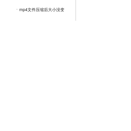
mp4文件压缩后大小没变
怎么把mp4压缩的小一些
如何将mp4视频压缩到最小
怎样把mp4视频压缩到最小
JPG压缩教程
PNG压缩教程
JPGE压缩教程
文件压缩教程