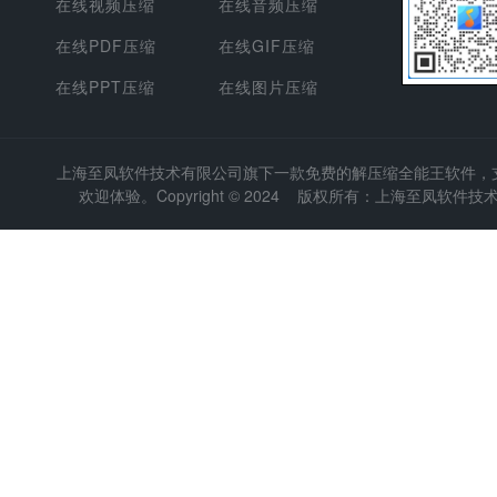
在线视频压缩
在线音频压缩
在线PDF压缩
在线GIF压缩
在线PPT压缩
在线图片压缩
上海至凤软件技术有限公司
旗下一款免费的解压缩全能王软件，支持
欢迎体验。Copyright © 2024 版权所有：上海至凤软