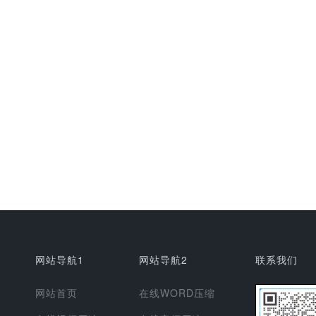
网站导航1
网站导航2
联系我们
网站首页
在线WORD压缩